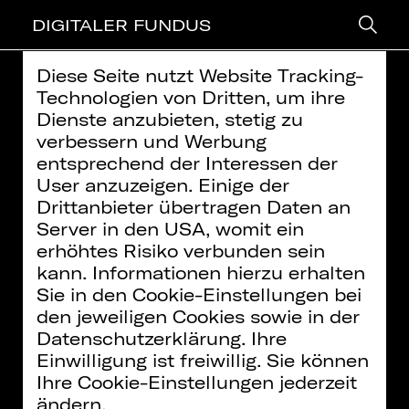
DIGITALER FUNDUS
Diese Seite nutzt Website Tracking-
> zurück
Technologien von Dritten, um ihre
Dienste anzubieten, stetig zu
MEET THE ARTIST: SARAH-LEE
verbessern und Werbung
entsprechend der Interessen der
CHAPMAN (EXQUISITE
User anzuzeigen. Einige der
CORPSE EXTRA)
Drittanbieter übertragen Daten an
Weitere Informationen finden Sie in unserer
Server in den USA, womit ein
Datenschutzerklärung
erhöhtes Risiko verbunden sein
Video: Stefan Kleeberger
kann. Informationen hierzu erhalten
Inhalte zukünftig
immer aktivieren
Sie in den Cookie-Einstellungen bei
den jeweiligen Cookies sowie in der
Hier geht es zu weiteren Folgen
MEET
Datenschutzerklärung. Ihre
THE ARTIST (Exquisite Corpse Extra)
.
Einwilligung ist freiwillig. Sie können
Ihre Cookie-Einstellungen jederzeit
Hier geht's direkt zu
EXQUISITE
ändern.
CORPSE EXTRA
.