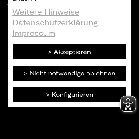
Weitere Hinweise
Datenschutzerklärung
Impressum
E:
THEATERWÖRTERBUCH -
THEATERWÖRTERBUCH -
TH
O
DA-CAPO-ARIE
DIE PERÜCKE
CL
Akzeptieren
Nicht notwendige ablehnen
Konfigurieren