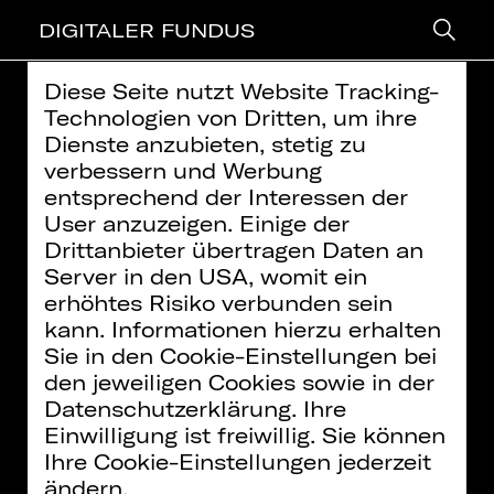
DIGITALER FUNDUS
Diese Seite nutzt Website Tracking-
> zurück
Technologien von Dritten, um ihre
Dienste anzubieten, stetig zu
THEATERWÖRTERBUCH - DER
verbessern und Werbung
entsprechend der Interessen der
KLAVIERAUSZUG
User anzuzeigen. Einige der
Weitere Informationen finden Sie in unserer
Drittanbieter übertragen Daten an
Datenschutzerklärung
Server in den USA, womit ein
Video: David Klumpp | Creative
Inhalte zukünftig
erhöhtes Risiko verbunden sein
Commons CC-BY-SA
immer aktivieren
kann. Informationen hierzu erhalten
Sie in den Cookie-Einstellungen bei
den jeweiligen Cookies sowie in der
Datenschutzerklärung. Ihre
PASSEND DAZU:
Einwilligung ist freiwillig. Sie können
Ihre Cookie-Einstellungen jederzeit
ändern.