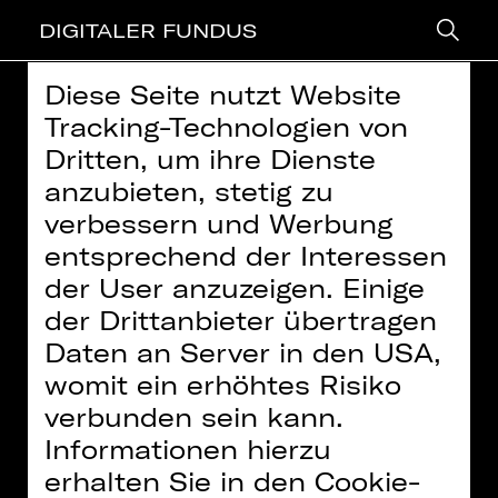
DIGITALER FUNDUS
Diese Seite nutzt Website
> zurück
Tracking-Technologien von
Dritten, um ihre Dienste
MEET THE ARTIST: SOL LEÓN &
anzubieten, stetig zu
PAUL LIGHTFOOT
verbessern und Werbung
Weitere Informationen finden Sie in unserer
entsprechend der Interessen
Datenschutzerklärung
der User anzuzeigen. Einige
Video: Stefan Kleeberger
Inhalte zukünftig
der Drittanbieter übertragen
immer aktivieren
Daten an Server in den USA,
Das Choreographen-Duo Sol León
und Paul Lightfoot kreierte mit dem
womit ein erhöhtes Risiko
Stück „Stop Motion“ ein emotionales
verbunden sein kann.
Werk über das Abschiednehmen und
Informationen hierzu
über Verwandlung. Das reife und
erhalten Sie in den Cookie-
persönliche Werk der seit 1989