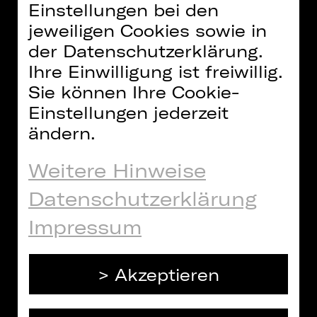
Einstellungen bei den
wirkenden künstlerischen
jeweiligen Cookies sowie in
Arbeitsgemeinschaft, erinnert in
seiner Emotionalität und Zartheit an
der Datenschutzerklärung.
ein choreografisches Gedicht. Mit
Ihre Einwilligung ist freiwillig.
dem Nürnberger Ensemble vertrauen
Sie können Ihre Cookie-
die Choreografie-Stars ihr Stück zum
Einstellungen jederzeit
ersten Mal einer deutschen
ändern.
Compagnie an.
Weitere Hinweise
Zur Veranstaltungsseite
Maillot/León
Datenschutzerklärung
& Lightfoot
Impressum
PASSEND DAZU:
Akzeptieren