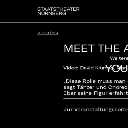
> zurück
MEET THE A
Weitere
YOU
Video: David Klumpp, Ma
„Diese Rolle muss man e
sagt Tänzer und Choreo
über seine Figur erfahrt
Zur Veranstaltungsseit