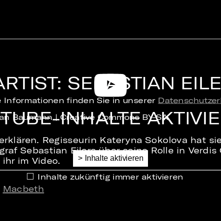
RTIST: SEBASTIAN EIL
 Informationen finden Sie in unserer
Datenschutzer
TUBE-INHALTE AKTIVI
rian Baumann | Creative Commons BY-SA
rklären. Regisseurin Kateryna Sokolova hat si
graf Sebastian Eilers über seine Rolle in Verd
 ihr im Video.
Inhalte zukünftig immer aktivieren
e
Macbeth