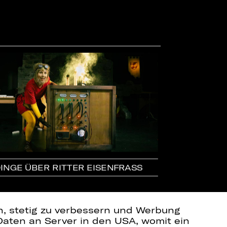
DINGE ÜBER RITTER EISENFRASS
MEET THE AR
SCHUMANN
en, stetig zu verbessern und Werbung
Daten an Server in den USA, womit ein