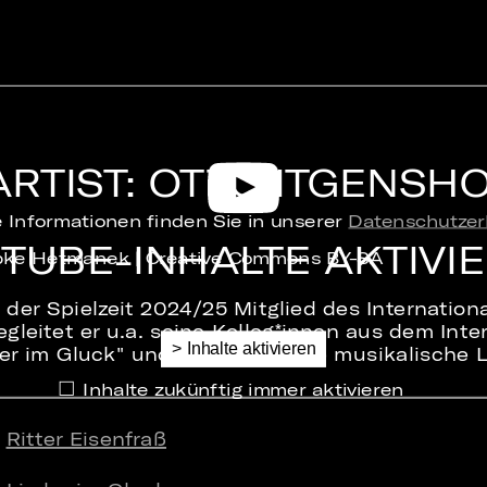
ARTIST: OTTO ITGENSH
 Informationen finden Sie in unserer
Datenschutzer
TUBE-INHALTE AKTIVI
ebke Hetmanek | Creative Commons BY-SA
t der Spielzeit 2024/25 Mitglied des Internation
egleitet er u.a. seine Kolleg*innen aus dem Int
er im Gluck" und übernimmt die musikalische L
Inhalte zukünftig immer aktivieren
e
Ritter Eisenfraß