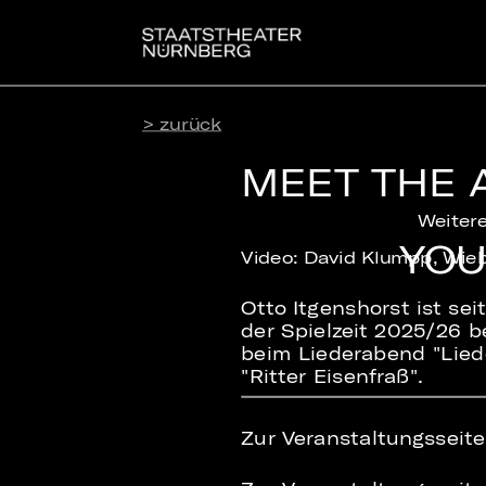
> zurück
MEET THE 
Weitere
YOU
Video: David Klumpp, Wi
Otto Itgenshorst ist sei
der Spielzeit 2025/26 b
beim Liederabend "Lied
"Ritter Eisenfraß".
Zur Veranstaltungsseit