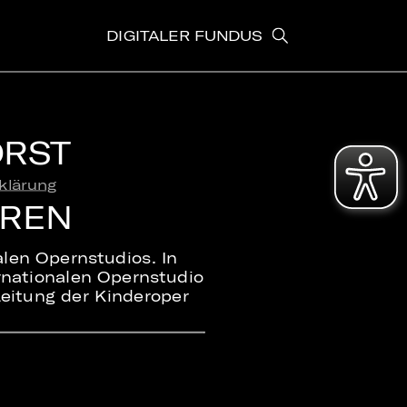
DIGITALER FUNDUS
ORST
klärung
EREN
alen Opernstudios. In
ernationalen Opernstudio
eitung der Kinderoper