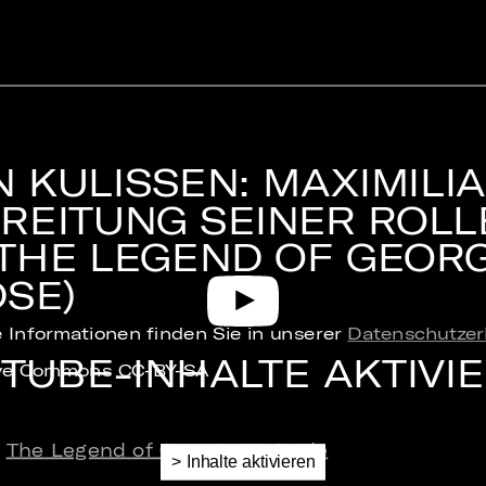
 KULISSEN: MAXIMILIA
REITUNG SEINER ROLL
 THE LEGEND OF GEOR
DSE)
 Informationen finden Sie in unserer
Datenschutzer
TUBE-INHALTE AKTIVI
tive Commons CC-BY-SA
e
The Legend of Georgia McBride