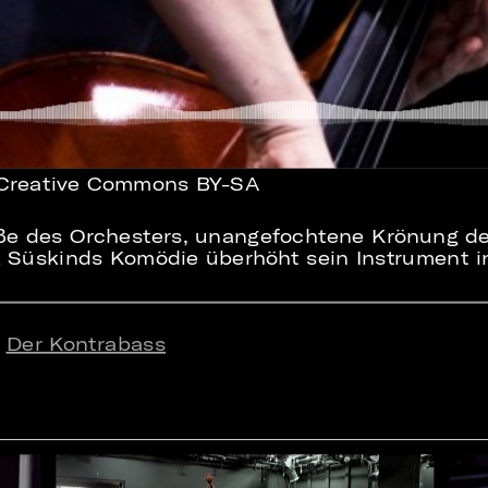
| Creative Commons BY-SA
röße des Orchesters, unangefochtene Krönung d
ck Süskinds Komödie überhöht sein Instrument i
e
Der Kontrabass