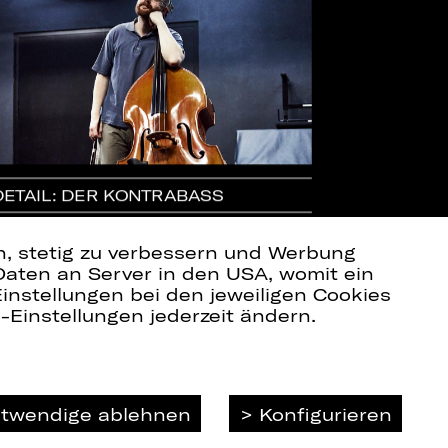
DETAIL: DER KONTRABASS
EINFÜHRUNG 
MALER
en, stetig zu verbessern und Werbung
Daten an Server in den USA, womit ein
instellungen bei den jeweiligen Cookies
e-Einstellungen jederzeit ändern.
Impressum
otwendige ablehnen
Konfigurieren