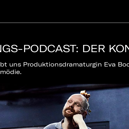
GS-PODCAST: DER KO
ibt uns Produktionsdramaturgin Eva Bod
omödie.