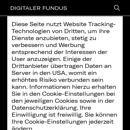
DIGITALER FUNDUS
Diese Seite nutzt Website Tracking-
> zurück
Technologien von Dritten, um ihre
Dienste anzubieten, stetig zu
EINFÜHRUNG ONLINE: TURING
verbessern und Werbung
entsprechend der Interessen der
(UA)
User anzuzeigen. Einige der
Weitere Informationen finden Sie in unserer
Drittanbieter übertragen Daten an
Datenschutzerklärung
Server in den USA, womit ein
Video: Staatstheater Nürnberg |
Inhalte zukünftig
erhöhtes Risiko verbunden sein
Creative Commons BY-NC-ND
immer aktivieren
kann. Informationen hierzu erhalten
Sie in den Cookie-Einstellungen bei
den jeweiligen Cookies sowie in der
Datenschutzerklärung. Ihre
Zur Veranstaltungsseite
Turing
Einwilligung ist freiwillig. Sie können
Ihre Cookie-Einstellungen jederzeit
ändern.