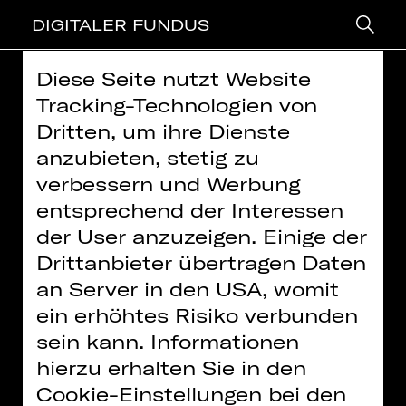
DIGITALER FUNDUS
Diese Seite nutzt Website
> zurück
Tracking-Technologien von
Dritten, um ihre Dienste
EINFÜHRUNG ONLINE:
anzubieten, stetig zu
TURANDOT
verbessern und Werbung
entsprechend der Interessen
Oper von Giacomo Puccini
Weitere Informationen finden Sie in unserer
der User anzuzeigen. Einige der
Datenschutzerklärung
Drittanbieter übertragen Daten
Video: Staatstheater Nürnberg |
Inhalte zukünftig
an Server in den USA, womit
Creative Commons BY-NC-ND
immer aktivieren
ein erhöhtes Risiko verbunden
sein kann. Informationen
Mit drei unlösbaren Rätseln hält sich
TURANDOT potenzielle Ehemänner
hierzu erhalten Sie in den
vom Leib, bis Calaf sie scheinbar
Cookie-Einstellungen bei den