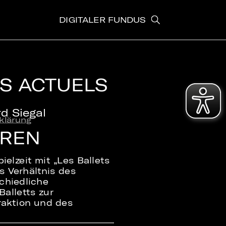
DIGITALER FUNDUS
TS ACTUELS
d Siegal
klärung
EREN
ielzeit mit „Les Ballets
s Verhältnis des
chiedliche
alletts zur
raktion und des