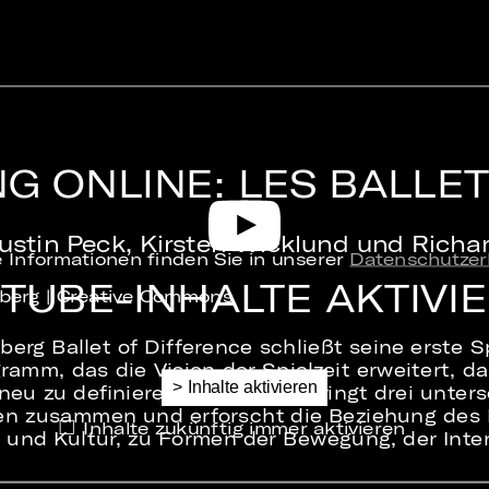
G ONLINE: LES BALLE
ustin Peck, Kirsten Wicklund und Richar
 Informationen finden Sie in unserer
Datenschutzer
TUBE-INHALTE AKTIVI
nberg | Creative Commons
rg Ballet of Difference schließt seine erste Sp
ramm, das die Vision der Spielzeit erweitert, da
neu zu definieren. Der Abend bringt drei unters
n zusammen und erforscht die Beziehung des B
Inhalte zukünftig immer aktivieren
 und Kultur, zu Formen der Bewegung, der Inte