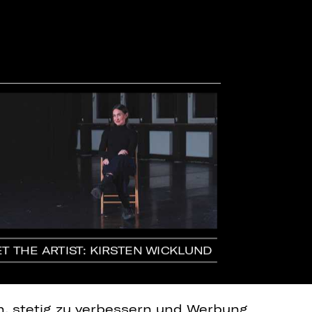
T THE ARTIST: KIRSTEN WICKLUND
BUILDING LE
en, stetig zu verbessern und Werbung