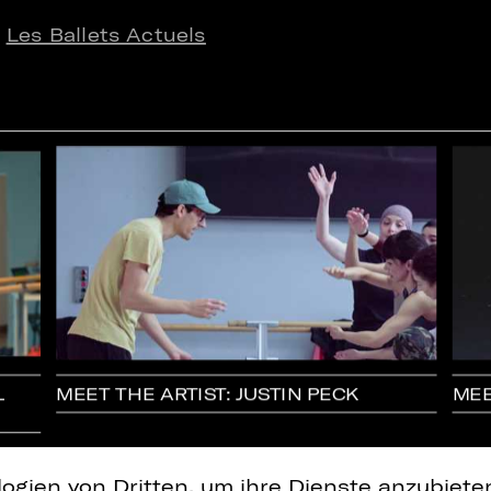
e
Les Ballets Actuels
L
MEET THE ARTIST: JUSTIN PECK
MEE
logien von Dritten, um ihre Dienste anzubiet