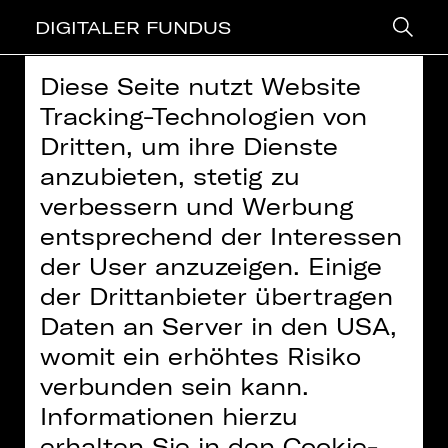
DIGITALER FUNDUS
Diese Seite nutzt Website
> zurück
Tracking-Technologien von
Dritten, um ihre Dienste
EINFÜHRUNG ONLINE:
anzubieten, stetig zu
BUNBURY - FEELING ERNST
verbessern und Werbung
entsprechend der Interessen
von Oscar Wilde, in einer
der User anzuzeigen. Einige
Neuübersetzung von Julia Prechsl
Weitere Informationen finden Sie in unserer
Datenschutzerklärung
der Drittanbieter übertragen
Video: David Klumpp | Staatstheater
Daten an Server in den USA,
Inhalte zukünftig
Nürnberg
immer aktivieren
womit ein erhöhtes Risiko
verbunden sein kann.
Zwei Freunde, eine Sehnsucht: Jack
Informationen hierzu
führt auf dem Land ein vorbildliches
erhalten Sie in den Cookie-