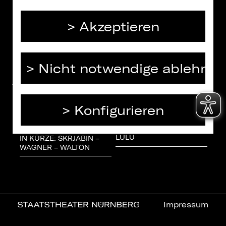
Akzeptieren
PASSEND DAZU:
Nicht notwendige ablehnen
Konfigurieren
In Kürze: Skrjabin –
Wagner – Walton
CH:
EINFÜHRUNG ONLINE:
10 
LULU
BAL
IN KÜRZE: SKRJABIN –
WAGNER – WALTON
Impressum