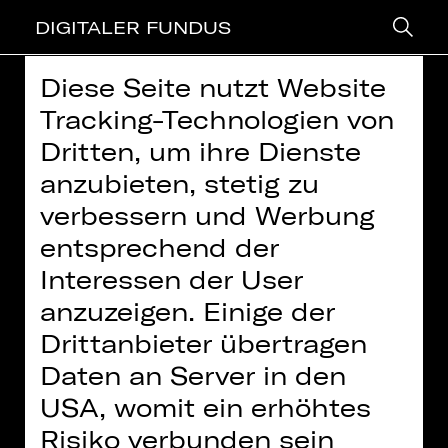
DIGITALER FUNDUS
Diese Seite nutzt Website
> zurück
Tracking-Technologien von
Dritten, um ihre Dienste
DIE OPER DES 20.
anzubieten, stetig zu
JAHRHUNDERTS: PELLÉAS ET
verbessern und Werbung
MÉLISANDE
entsprechend der
Chefdramaturg Georg Holzer nimmt
Interessen der User
uns mit auf eine Reise durch die Oper
anzuzeigen. Einige der
des 20. Jahrhunderts. Dazu hat er 12
Drittanbieter übertragen
Opern herausgesucht, von denen er
Daten an Server in den
glaubt, dass sie die Entwicklung der
Oper am meisten befördert haben.
Weitere Informationen finden Sie in unserer
USA, womit ein erhöhtes
Datenschutzerklärung
Risiko verbunden sein