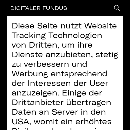
DIGITALER FUNDUS
Diese Seite nutzt Website
> zurück
Tracking-Technologien
von Dritten, um ihre
BRUNDIBÁR
Dienste anzubieten, stetig
Zweites Kinderkonzert 2025/26 –
zu verbessern und
Szenische Aufführung der Kinderoper
Werbung entsprechend
von Hans Krása
Weitere Informationen finden Sie in unserer
der Interessen der User
Datenschutzerklärung
anzuzeigen. Einige der
Video: Kinderoper Prag | Creative
Inhalte zukünftig
Commons BY-SA
immer aktivieren
Drittanbieter übertragen
Daten an Server in den
Konzert im Rahmen der 35-jährigen
USA, womit ein erhöhtes
Städtepartnerschaft zwischen
Nürnberg und Prag