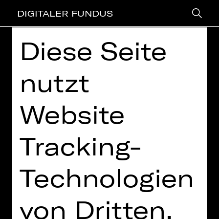
DIGITALER FUNDUS
Diese Seite
> zurück
nutzt
5 THEATER, 1 PROJEKT:
ZEITFÜREINANDER. DATING IN
ZEITEN VON SOCIAL-
Website
DISTANCING
Tracking-
Technologien
von Dritten,